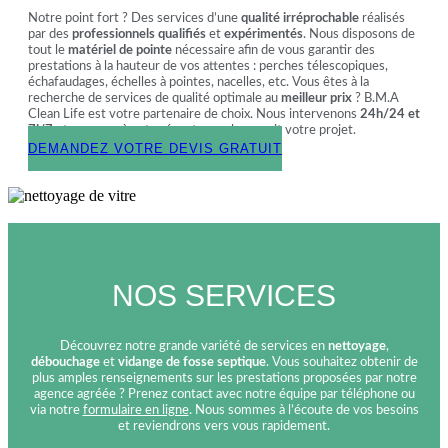
Notre point fort ? Des services d’une
qualité irréprochable
réalisés
par des
professionnels qualifiés
et
expérimentés
. Nous disposons de
tout le
matériel de pointe
nécessaire afin de vous garantir des
prestations à la hauteur de vos attentes : perches télescopiques,
échafaudages, échelles à pointes, nacelles, etc. Vous êtes à la
recherche de services de qualité optimale au
meilleur prix
? B.M.A
Clean Life est votre partenaire de choix. Nous intervenons
24h/24 et
7j/7
et sommes à votre écoute, quel que soit votre projet.
DEMANDEZ VOTRE DEVIS GRATUIT
NOS SERVICES
Découvrez notre grande variété de services en
nettoyage
,
débouchage
et
vidange de fosse septique
. Vous souhaitez obtenir de
plus amples renseignements sur les prestations proposées par notre
agence agréée ? Prenez contact avec notre équipe par téléphone ou
via notre
formulaire en ligne
. Nous sommes à l’écoute de vos besoins
et reviendrons vers vous rapidement.